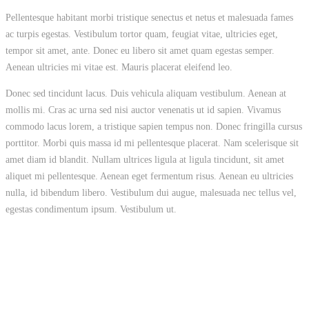
Pellentesque habitant morbi tristique senectus et netus et malesuada fames
ac turpis egestas. Vestibulum tortor quam, feugiat vitae, ultricies eget,
tempor sit amet, ante. Donec eu libero sit amet quam egestas semper.
Aenean ultricies mi vitae est. Mauris placerat eleifend leo.
Donec sed tincidunt lacus. Duis vehicula aliquam vestibulum. Aenean at
mollis mi. Cras ac urna sed nisi auctor venenatis ut id sapien. Vivamus
commodo lacus lorem, a tristique sapien tempus non. Donec fringilla cursus
porttitor. Morbi quis massa id mi pellentesque placerat. Nam scelerisque sit
amet diam id blandit. Nullam ultrices ligula at ligula tincidunt, sit amet
aliquet mi pellentesque. Aenean eget fermentum risus. Aenean eu ultricies
nulla, id bibendum libero. Vestibulum dui augue, malesuada nec tellus vel,
egestas condimentum ipsum. Vestibulum ut.